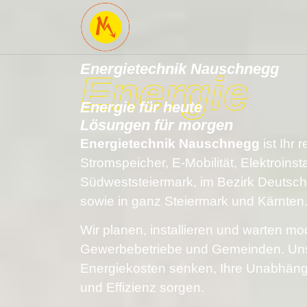
Inhalt
springen
Energietechnik Nauschnegg
Energie
Energie für heute
Lösungen für morgen
Energietechnik Nauschnegg
ist Ihr 
Stromspeicher, E-Mobilität, Elektroins
Südweststeiermark
, im Bezirk
Deutsch
sowie in ganz
Steiermark und Kärnten
Wir planen, installieren und warten m
Gewerbebetriebe und Gemeinden
. Un
Energiekosten senken, Ihre Unabhängig
und Effizienz sorgen.